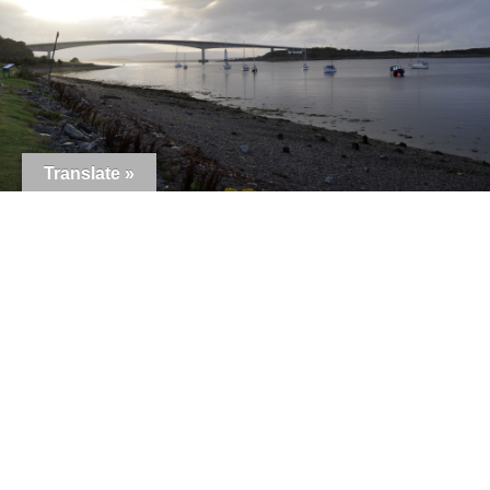
Translate »
VIAJES «ESCAPADA»
«El verdadero viaje de descubrimiento no
consiste en buscar nuevas tierras sino en
mirarlas con nuevos ojos»
Escapadas