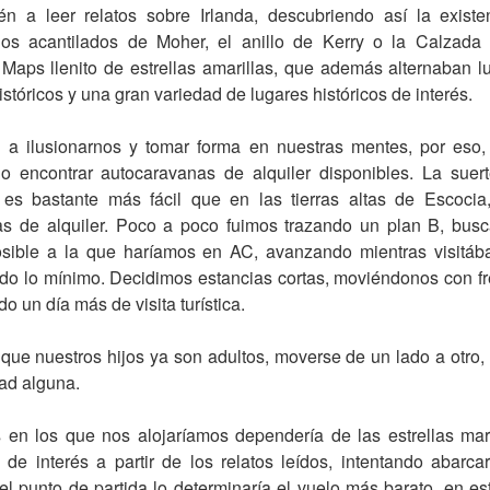
 a leer relatos sobre Irlanda, descubriendo así la existe
los acantilados de Moher, el anillo de Kerry o la Calzada 
Maps llenito de estrellas amarillas, que además alternaban l
históricos y una gran variedad de lugares históricos de interés.
 a ilusionarnos y tomar forma en nuestras mentes, por es
o encontrar autocaravanas de alquiler disponibles. La suert
a es bastante más fácil que en las tierras altas de Escoci
s de alquiler. Poco a poco fuimos trazando un plan B, busc
osible a la que haríamos en AC, avanzando mientras visitáb
endo lo mínimo. Decidimos estancias cortas, moviéndonos con f
do un día más de visita turística.
que nuestros hijos ya son adultos, moverse de un lado a otro, 
tad alguna.
os en los que nos alojaríamos dependería de las estrellas m
e interés a partir de los relatos leídos, intentando abarca
l punto de partida lo determinaría el vuelo más barato, en es