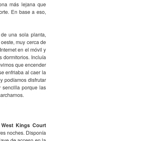
zona más lejana que
orte. En base a eso,
,
de una sola planta,
a oeste, muy cerca de
Internet en el móvil y
dormitorios. Incluía
 tuvimos que encender
e enfriaba al caer la
 y podíamos disfrutar
 sencilla porque las
marcharnos.
West Kings Court
res noches. Disponía
clave de acceso en la