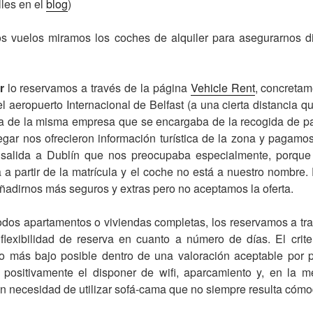
les en el
blog
)
s vuelos miramos los coches de alquiler para asegurarnos d
r
lo reservamos a través de la página
Vehicle Rent
, concreta
 el aeropuerto Internacional de Belfast (a una cierta distancia q
a de la misma empresa que se encargaba de la recogida de pa
llegar nos ofrecieron información turística de la zona y pagamos
 salida a Dublín que nos preocupaba especialmente, porque
a a partir de la matrícula y el coche no está a nuestro nombre.
ñadirnos más seguros y extras pero no aceptamos la oferta.
odos apartamentos o viviendas completas, los reservamos a tr
lexibilidad de reserva en cuanto a número de días. El crite
io más bajo posible dentro de una valoración aceptable por pa
positivamente el disponer de wifi, aparcamiento y, en la me
in necesidad de utilizar sofá-cama que no siempre resulta cómo