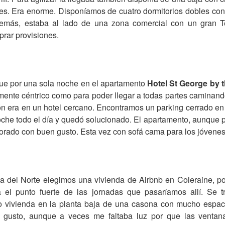
ves. Era enorme. Disponíamos de cuatro dormitorios dobles co
emás, estaba al lado de una zona comercial con un gran 
rar provisiones.
fue por una sola noche en el apartamento
Hotel St George by 
emente céntrico como para poder llegar a todas partes caminando
ión era en un hotel cercano. Encontramos un parking cerrado en
oche todo el día y quedó solucionado. El apartamento, aunque
rado con buen gusto. Esta vez con sofá cama para los jóvenes,
nda del Norte elegimos una vivienda de Airbnb en Coleraine, po
a el punto fuerte de las jornadas que pasaríamos allí. Se t
 vivienda en la planta baja de una casona con mucho espaci
gusto, aunque a veces me faltaba luz por que las ventana