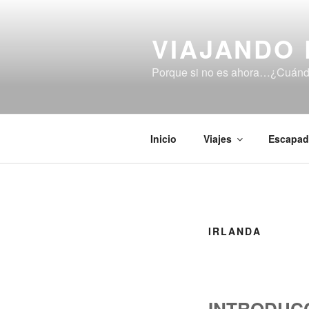
Saltar
al
VIAJANDO 
contenido
Porque si no es ahora…¿Cuán
Inicio
Viajes
Escapad
IRLANDA
INTRODUC