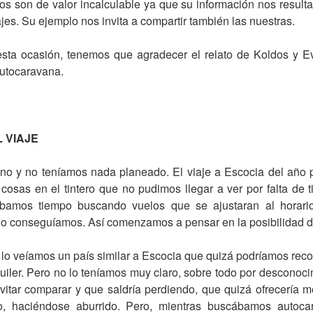
ros son de valor incalculable ya que su información nos resul
ajes. Su ejemplo nos invita a compartir también las nuestras.
sta ocasión, tenemos que agradecer el relato de Koldos y E
Autocaravana.
 VIAJE
no y no teníamos nada planeado. El viaje a Escocia del año p
 cosas en el tintero que no pudimos llegar a ver por falta de
vábamos tiempo buscando vuelos que se ajustaran al horario
o conseguíamos. Así comenzamos a pensar en la posibilidad de 
lo veíamos un país similar a Escocia que quizá podríamos reco
uiler. Pero no lo teníamos muy claro, sobre todo por descono
itar comparar y que saldría perdiendo, que quizá ofrecería 
ado, haciéndose aburrido. Pero, mientras buscábamos autocar