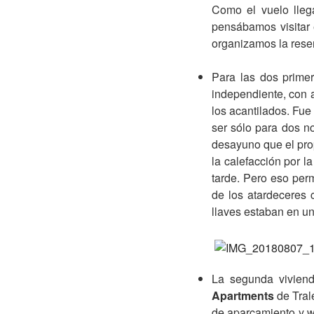
Como el vuelo lleg
pensábamos visitar 
organizamos la rese
Para las dos prime
independiente, con a
los acantilados. Fue 
ser sólo para dos n
desayuno que el prop
la calefacción por l
tarde. Pero eso perm
de los atardeceres 
llaves estaban en un
La segunda viviend
Apartments
de Tral
de aparcamiento y wi