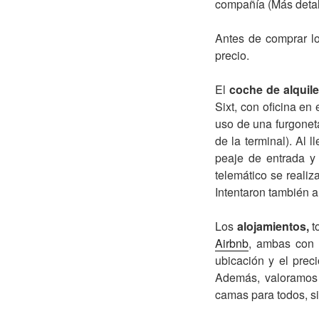
compañía (Más detal
Antes de comprar lo
precio.
El
coche de alquile
Sixt, con oficina en
uso de una furgonet
de la terminal). Al 
peaje de entrada y
telemático se realiz
Intentaron también a
Los
alojamientos,
t
Airbnb
, ambas con f
ubicación y el prec
Además, valoramos 
camas para todos, s