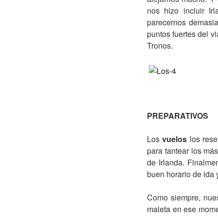
nos hizo incluir I
parecernos demasia
puntos fuertes del v
Tronos.
PREPARATIVOS
Los
vuelos
los res
para tantear los má
de Irlanda. Finalme
buen horario de ida y
Como siempre, nuest
maleta en ese moment