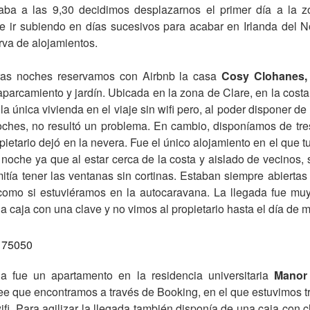
aba a las 9,30 decidimos desplazarnos el primer día a la 
e ir subiendo en días sucesivos para acabar en Irlanda del N
rva de alojamientos.
ras noches reservamos con Airbnb la casa
Cosy Clohanes
parcamiento y jardín. Ubicada en la zona de Clare, en la cost
la única vivienda en el viaje sin wifi pero, al poder disponer de 
oches, no resultó un problema. En cambio, disponíamos de tres 
ietario dejó en la nevera. Fue el único alojamiento en el que
a noche ya que al estar cerca de la costa y aislado de vecinos, s
itía tener las ventanas sin cortinas. Estaban siempre abiertas
como si estuviéramos en la autocaravana. La llegada fue muy
a caja con una clave y no vimos al propietario hasta el día de 
a fue un apartamento en la residencia universitaria
Manor 
ee que encontramos a través de Booking, en el que estuvimos t
fi. Para agilizar la llegada también disponía de una caja con 