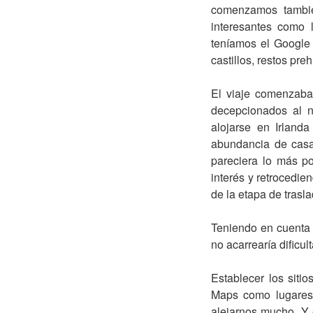
comenzamos también
interesantes como 
teníamos el Google 
castillos, restos pre
El viaje comenzaba
decepcionados al n
alojarse en Irland
abundancia de casa
pareciera lo más p
interés y retrocedi
de la etapa de trasla
Teniendo en cuenta 
no acarrearía dificul
Establecer los siti
Maps como lugares d
alejarnos mucho. Y e