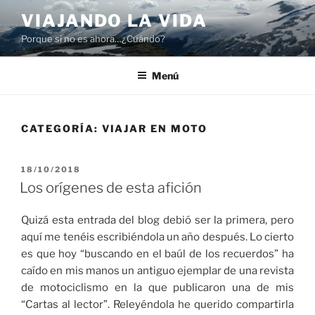
Saltar
VIAJANDO LA VIDA
al
Porque si no es ahora…¿Cuándo?
contenido
Menú
CATEGORÍA:
VIAJAR EN MOTO
PUBLICADO
18/10/2018
EL
Los orígenes de esta afición
Quizá esta entrada del blog debió ser la primera, pero
aquí me tenéis escribiéndola un año después. Lo cierto
es que hoy “buscando en el baúl de los recuerdos” ha
caído en mis manos un antiguo ejemplar de una revista
de motociclismo en la que publicaron una de mis
“Cartas al lector”. Releyéndola he querido compartirla