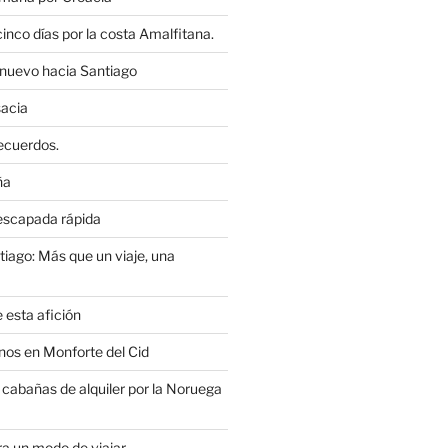
cinco días por la costa Amalfitana.
nuevo hacia Santiago
sacia
recuerdos.
ña
 escapada rápida
iago: Más que un viaje, una
 esta afición
nos en Monforte del Cid
cabañas de alquiler por la Noruega
ra un modo de viajar