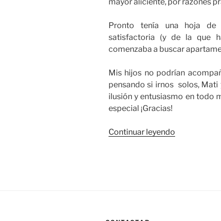
mayor aliciente, por razones pr
Pronto tenía una hoja de 
satisfactoria (y de la que 
comenzaba a buscar apartame
Mis hijos no podrían acompa
pensando si irnos solos, Mati 
ilusión y entusiasmo en todo
especial ¡Gracias!
«Ruta
Continuar leyendo
de
una
semana
por
Croacia»