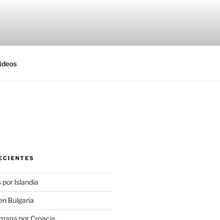
ídeos
ECIENTES
 por Islandia
en Bulgaria
emana por Croacia