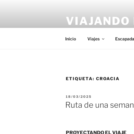
Saltar
al
VIAJANDO 
contenido
Porque si no es ahora…¿Cuánd
Inicio
Viajes
Escapada
ETIQUETA:
CROACIA
PUBLICADO
18/03/2025
EL
Ruta de una seman
PROYECTANDO EL VIAJE