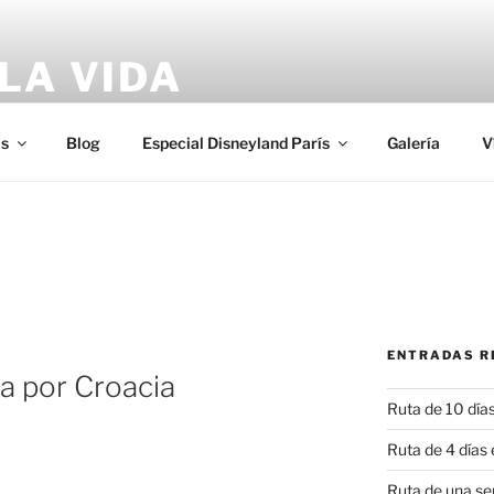
LA VIDA
o?
s
Blog
Especial Disneyland París
Galería
V
ENTRADAS R
a por Croacia
Ruta de 10 días
Ruta de 4 días 
Ruta de una s