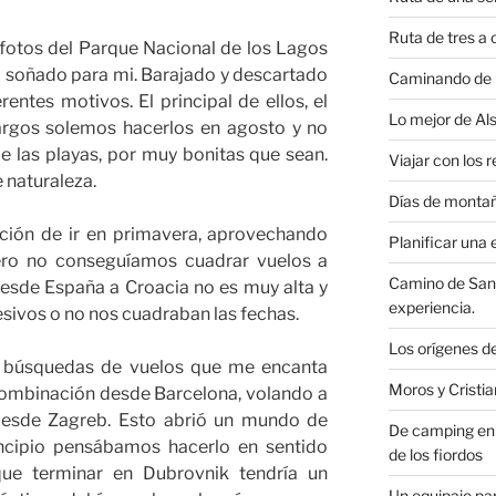
Ruta de tres a 
fotos del Parque Nacional de los Lagos
no soñado para mi. Barajado y descartado
Caminando de 
ntes motivos. El principal de ellos, el
Lo mejor de Al
largos solemos hacerlos en agosto y no
de las playas, por muy bonitas que sean.
Viajar con los 
e naturaleza.
Días de monta
ión de ir en primavera, aprovechando
Planificar una
ero no conseguíamos cuadrar vuelos a
Camino de Sant
desde España a Croacia no es muy alta y
experiencia.
esivos o no nos cuadraban las fechas.
Los orígenes de
as búsquedas de vuelos que me encanta
Moros y Cristia
 combinación desde Barcelona, volando a
desde Zagreb. Esto abrió un mundo de
De camping en 
rincipio pensábamos hacerlo en sentido
de los fiordos
que terminar en Dubrovnik tendría un
Un equipaje pa