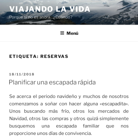
Saltar
VIAJANDO LA VIDA
al
Porque si no es ahora…¿Cuándo?
contenido
Menú
ETIQUETA:
RESERVAS
PUBLICADO
18/11/2018
EL
Planificar una escapada rápida
Se acerca el periodo navideño y muchos de nosotros
comenzamos a soñar con hacer alguna «escapadita».
Unos buscando más frío, otros los mercados de
Navidad, otros las compras y otros quizá simplemente
busquemos una escapada familiar que nos
proporcione unos días de convivencia.